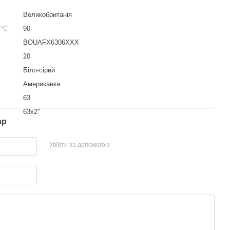
Великобританія
 °С
90
BOUAFX6306XXX
20
Біло-сірий
Американка
63
63х2"
ар
Увійти за допомогою