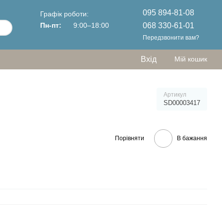
095 894-81-08
Графік роботи:
068 330-61-01
Пн-пт:
9:00–18:00
Передзвонити вам?
Вхід
Мій кошик
Артикул
SD00003417
Порівняти
В бажання