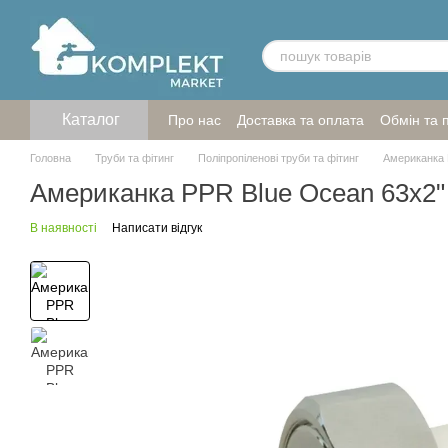
Перейти до основного контенту
Каталог
Про нас
Доставка та оплата
Обмін та 
Головна
Труби та фітинг
Поліпропіленові труби та фітинг
Американка 
Американка PPR Blue Ocean 63х2"
В наявності
Написати відгук