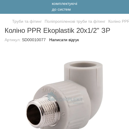
Труби та фітинг
Поліпропіленові труби та фітинг
Коліно PPR
Коліно PPR Ekoplastik 20х1/2" ЗР
Артикул:
SD00010077
Написати відгук