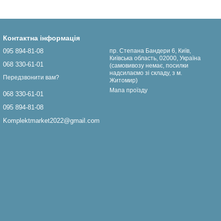
Контактна інформація
095 894-81-08
пр. Степана Бандери 6, Київ,
Київська область, 02000, Україна
068 330-61-01
(самовивозу немає, посилки
надсилаємо зі складу, з м.
Передзвонити вам?
Житомир)
Мапа проїзду
068 330-61-01
095 894-81-08
Komplektmarket2022@gmail.com