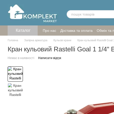
Перейти до основного контенту
Каталог
Про нас
Доставка та оплата
Обмін та 
Головна
Запірна арматура
Кульові крани
Кран кульовий Rastelli Goal 1
Кран кульовий Rastelli Goal 1 1/4" 
Немає в наявності
Написати відгук