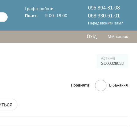
095 894-81-08
Графік роботи:
068 330-61-01
Пн-пт:
9:00–18:00
Передзвонити вам?
Вхід
Мій кошик
Артикул
SD00029033
Порівняти
В бажання
иться