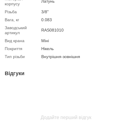
Латунь
корпусу
Різьба
3/8"
Вага, кг
0.083
Заводський
RAS081010
артикул
Вид крана
Міні
Покриття
Нікель
Тип різьби
Внутрішня-зовнішня
Відгуки
Додайте перший відгук