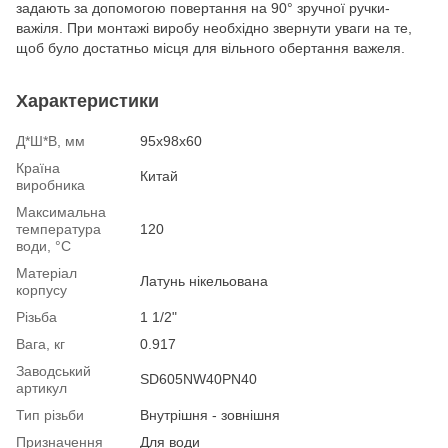
задають за допомогою повертання на 90° зручної ручки-
важіля. При монтажі виробу необхідно звернути уваги на те,
щоб було достатньо місця для вільного обертання важеля.
Характеристики
Д*Ш*В, мм
95х98х60
Країна
Китай
виробника
Максимальна
температура
120
води, °С
Матеріал
Латунь нікельована
корпусу
Різьба
1 1/2"
Вага, кг
0.917
Заводський
SD605NW40PN40
артикул
Тип різьби
Внутрішня - зовнішня
Призначення
Для води