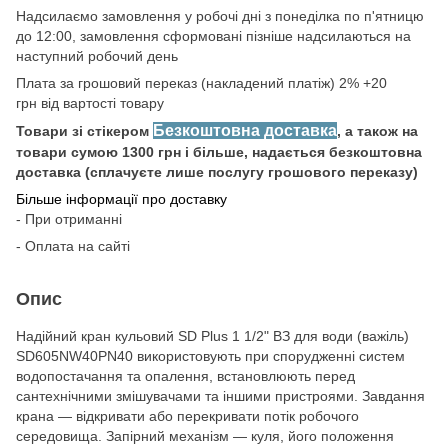
Надсилаємо замовлення у робочі дні з понеділка по п'ятницю
до 12:00, замовлення сформовані пізніше надсилаються на
наступний робочий день
Плата за грошовий переказ (накладений платіж) 2% +20
грн від вартості товару
Безкоштовна доставка
Товари зі стікером
, а також на
товари сумою 1300 грн і більше, надається безкоштовна
доставка (сплачуєте лише послугу грошового переказу)
Більше інформації про доставку
- При отриманні
- Оплата на сайті
Опис
Надійний кран кульовий SD Plus 1 1/2" ВЗ для води (важіль)
SD605NW40PN40 використовують при спорудженні систем
водопостачання та опалення, встановлюють перед
сантехнічними змішувачами та іншими пристроями. Завдання
крана — відкривати або перекривати потік робочого
середовища. Запірний механізм — куля, його положення