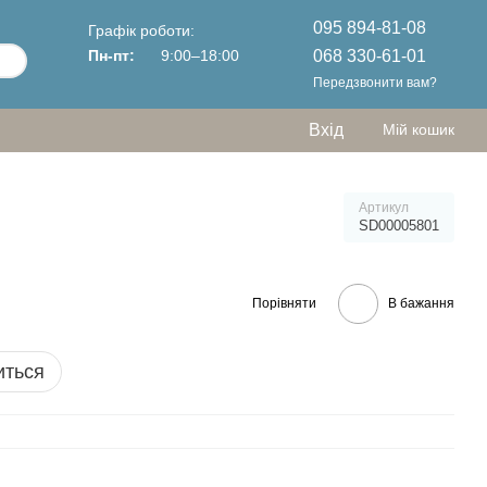
095 894-81-08
Графік роботи:
068 330-61-01
Пн-пт:
9:00–18:00
Передзвонити вам?
Вхід
Мій кошик
Артикул
SD00005801
Порівняти
В бажання
иться