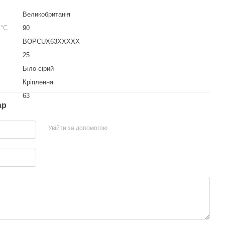
Великобританія
 °С
90
BOPCUX63XXXXX
25
Біло-сірий
Кріплення
63
ар
Увійти за допомогою