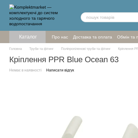
Перейти до основного контенту
Каталог
Про нас
Доставка та оплата
Обмін та 
Головна
Труби та фітинг
Поліпропіленові труби та фітинг
Кріплення P
Кріплення PPR Blue Ocean 63
Немає в наявності
Написати відгук