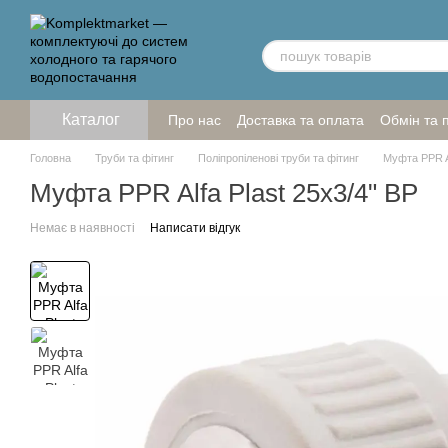
Перейти до основного контенту
Каталог
Про нас
Доставка та оплата
Обмін та 
Головна
Труби та фітинг
Поліпропіленові труби та фітинг
Муфта PPR Al
Муфта PPR Alfa Plast 25х3/4" ВР
Немає в наявності
Написати відгук