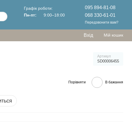
095 894-81-08
Графік роботи:
068 330-61-01
Пн-пт:
9:00–18:00
Передзвонити вам?
Вхід
Мій кошик
Артикул
SD00006455
Порівняти
В бажання
иться