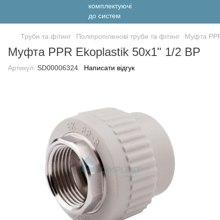
Труби та фітинг
Поліпропіленові труби та фітинг
Муфта PPR 
Муфта PPR Ekoplastik 50х1" 1/2 ВР
Артикул:
SD00006324
Написати відгук