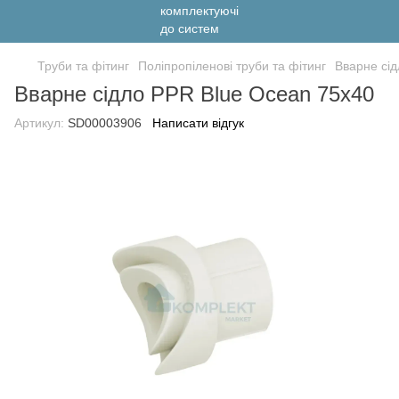
Труби та фітинг
Поліпропіленові труби та фітинг
Вварне сі
Вварне сідло PPR Blue Ocean 75х40
Артикул:
SD00003906
Написати відгук