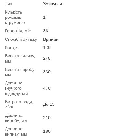
Тип
Змішувач
Кількість
режимів
1
струменю
Гарантія, міс
36
Спосіб монтажу
Врізний
Вага,кг
1.35
Висота виливу,
245
мм
Висота виробу,
330
мм
Довжина
гнучкого
470
підводу, мм
Витрата води,
До 13
л/хв
Довжина
210
виробу, мм
Довжина
180
виливу, мм