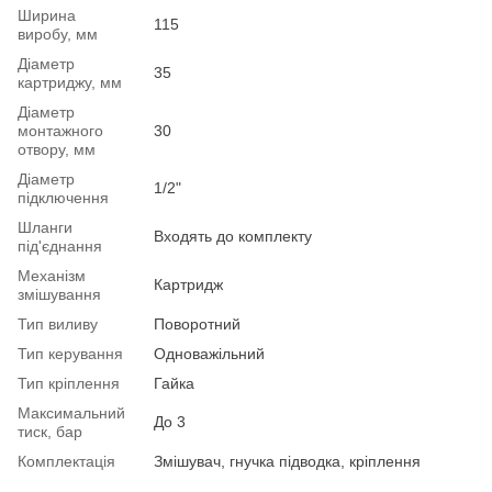
Ширина
115
виробу, мм
Діаметр
35
картриджу, мм
Діаметр
монтажного
30
отвору, мм
Діаметр
1/2"
підключення
Шланги
Входять до комплекту
під'єднання
Механізм
Картридж
змішування
Тип виливу
Поворотний
Тип керування
Одноважільний
Тип кріплення
Гайка
Максимальний
До 3
тиск, бар
Комплектація
Змішувач, гнучка підводка, кріплення