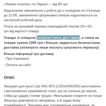
«Новою поштою» по Україні — від 80 грн
Надсилаємо замовлення у робочі дні з понеділка по п'ятницю
до 12:00, замовлення сформовані пізніше надсилаються на
наступний робочий день
Плата за грошовий переказ (накладений платіж) 2% +20
грн від вартості товару
Безкоштовна доставка
Товари зі стікером
, а також на
товари сумою 1300 грн і більше, надається безкоштовна
доставка (сплачуєте лише послугу грошового переказу)
Більше інформації про доставку
- При отриманні
- Оплата на сайті
Опис
Змішувач для кухні Lidz 04U-SFS (LD014VI43355) виготовлено
з високоякісної нержавіючої сталі, що не схильна до корозії,
стійка до ударів і появи тріщин. Нікельоване покриття не тільки
збільшує довговічність змішувача, а й надає йому
привабливості. Змішувач має одноважільне управління, за