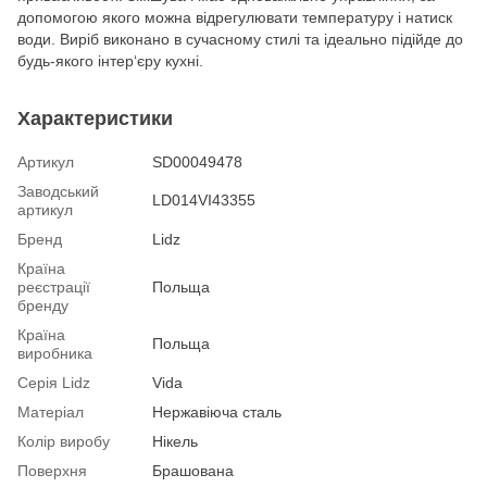
допомогою якого можна відрегулювати температуру і натиск
води. Виріб виконано в сучасному стилі та ідеально підійде до
будь-якого інтер‘єру кухні.
Характеристики
Артикул
SD00049478
Заводський
LD014VI43355
артикул
Бренд
Lidz
Країна
реєстрації
Польща
бренду
Країна
Польща
виробника
Серія Lidz
Vida
Матеріал
Нержавіюча сталь
Колір виробу
Нікель
Поверхня
Брашована