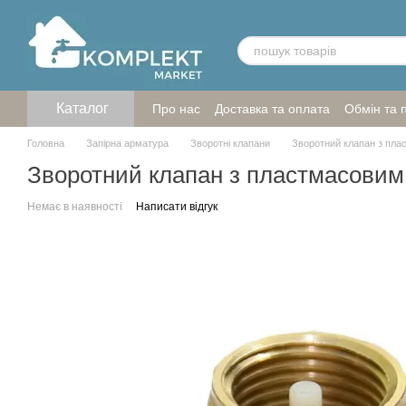
Перейти до основного контенту
Каталог
Про нас
Доставка та оплата
Обмін та 
Головна
Запірна арматура
Зворотні клапани
Зворотний клапан з пла
Зворотний клапан з пластмасовим 
Немає в наявності
Написати відгук