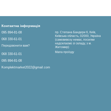
Контактна інформація
095 894-81-08
пр. Степана Бандери 6, Київ,
Київська область, 02000, Україна
068 330-61-01
(самовивозу немає, посилки
надсилаємо зі складу, з м.
Передзвонити вам?
Житомир)
Мапа проїзду
068 330-61-01
095 894-81-08
Komplektmarket2022@gmail.com