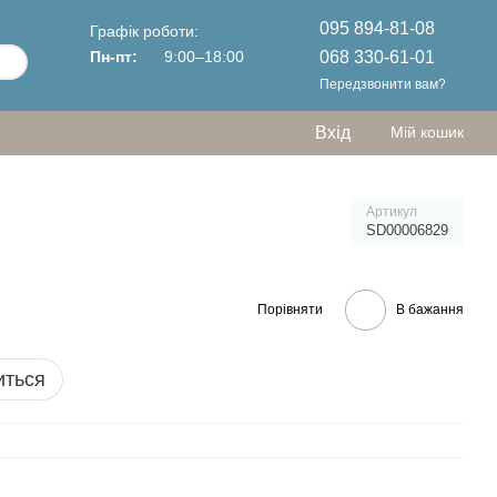
095 894-81-08
Графік роботи:
068 330-61-01
Пн-пт:
9:00–18:00
Передзвонити вам?
Вхід
Мій кошик
Артикул
SD00006829
Порівняти
В бажання
иться