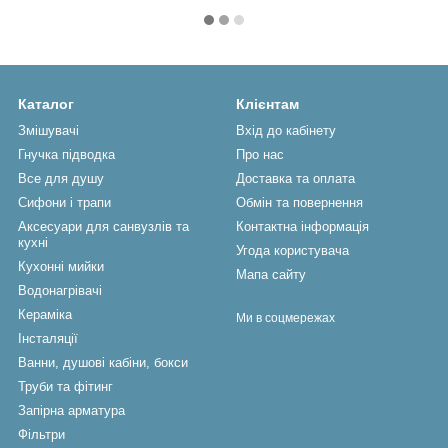
Каталог
Клієнтам
Змішувачі
Вхід до кабінету
Гнучка підводка
Про нас
Все для душу
Доставка та оплата
Сифони і трапи
Обмін та повернення
Аксесуари для санвузлів та
Контактна інформація
кухні
Угода користувача
Кухонні мийки
Мапа сайту
Водонагрівачі
Кераміка
Ми в соцмережах
Інсталяції
Ванни, душові кабіни, бокси
Труби та фітинг
Запірна арматура
Фільтри