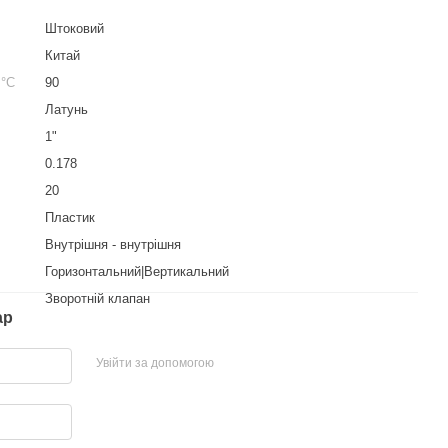
Штоковий
Китай
 °С
90
Латунь
1"
0.178
20
Пластик
Внутрішня - внутрішня
Горизонтальний|Вертикальний
Зворотній клапан
ар
Увійти за допомогою