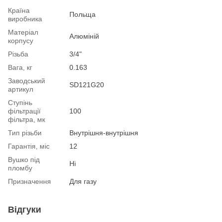
Країна
Польща
виробника
Матеріал
Алюміній
корпусу
Різьба
3/4"
Вага, кг
0.163
Заводський
SD121G20
артикул
Ступінь
фільтрації
100
фільтра, мк
Тип різьби
Внутрішня-внутрішня
Гарантія, міс
12
Вушко під
Ні
пломбу
Призначення
Для газу
Відгуки