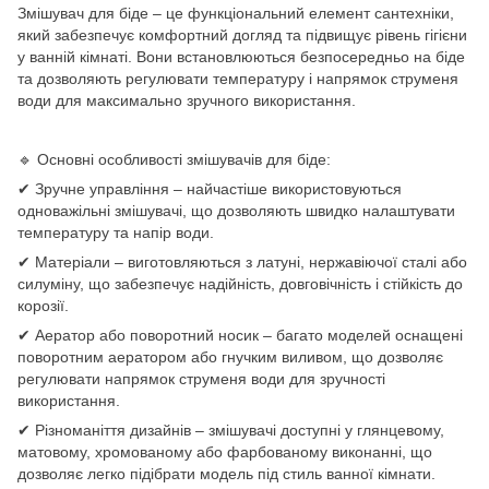
Змішувач для біде – це функціональний елемент сантехніки,
який забезпечує комфортний догляд та підвищує рівень гігієни
у ванній кімнаті. Вони встановлюються безпосередньо на біде
та дозволяють регулювати температуру і напрямок струменя
води для максимально зручного використання.
🔹 Основні особливості змішувачів для біде:
✔ Зручне управління – найчастіше використовуються
одноважільні змішувачі, що дозволяють швидко налаштувати
температуру та напір води.
✔ Матеріали – виготовляються з латуні, нержавіючої сталі або
силуміну, що забезпечує надійність, довговічність і стійкість до
корозії.
✔ Аератор або поворотний носик – багато моделей оснащені
поворотним аератором або гнучким виливом, що дозволяє
регулювати напрямок струменя води для зручності
використання.
✔ Різноманіття дизайнів – змішувачі доступні у глянцевому,
матовому, хромованому або фарбованому виконанні, що
дозволяє легко підібрати модель під стиль ванної кімнати.