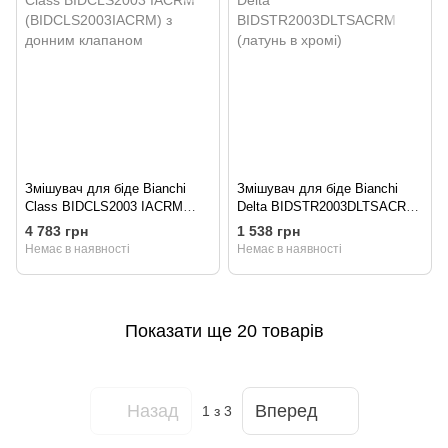
Змішувач для біде Bianchi
Змішувач для біде Bianchi
Class BIDCLS2003 IACRM
Delta BIDSTR2003DLTSACRM
(BIDCLS2003IACRM) з донним
(латунь в хромі)
4 783 грн
1 538 грн
клапаном
Немає в наявності
Немає в наявності
Показати ще 20 товарів
Назад
Вперед
1
з 3