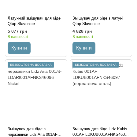
Латунний змішувач для біде
Змішувач для біде з латуні
Qtap Slavonice
Qtap Slavonice
QTSLA255GMB45923
QTSLA255CRM45921 Хром
5 077 грн
4 828 грн
Gunmetal Black PVD
В наявності
В наявності
Купити
Купити
БЕЗКОШТОВНА ДОСТАВКА
БЕЗКОШТОВНА ДОСТАВКА
Змішувач для біде з
Змішувач для біде Lidz Kubis
нержавійки Lidz Aria 001AF
001AF LDKUB001AFNKS46097