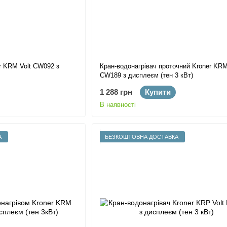
r KRM Volt CW092 з
Кран-водонагрівач проточний Kroner KRM
CW189 з дисплеєм (тен 3 кВт)
1 288 грн
Купити
В наявності
А
БЕЗКОШТОВНА ДОСТАВКА