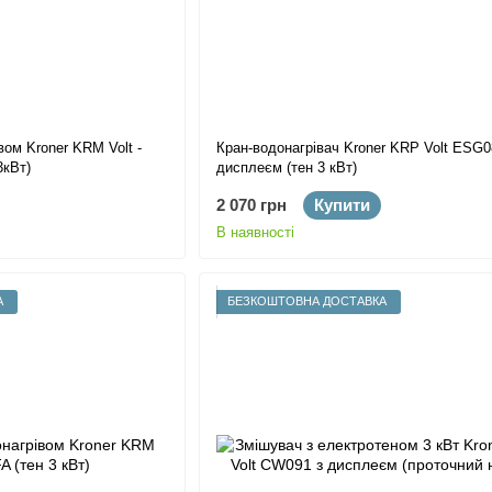
вом Kroner KRM Volt -
Кран-водонагрівач Kroner KRP Volt ESG0
3кВт)
дисплеєм (тен 3 кВт)
2 070 грн
Купити
В наявності
А
БЕЗКОШТОВНА ДОСТАВКА