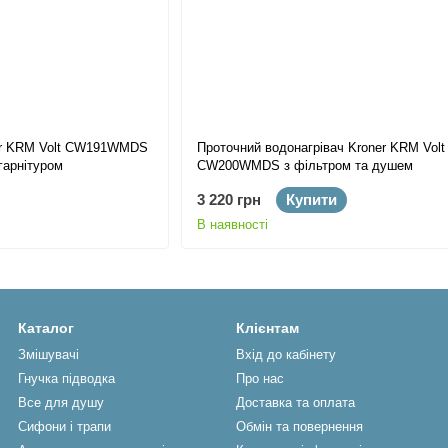
ner KRM Volt CW191WMDS
Проточний водонагрівач Kroner KRM Volt
гарнітуром
CW200WMDS з фільтром та душем
3 220 грн
Купити
В наявності
Каталог
Клієнтам
Змішувачі
Вхід до кабінету
Гнучка підводка
Про нас
Все для душу
Доставка та оплата
Сифони і трапи
Обмін та повернення