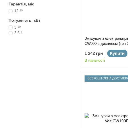
Гарантія, міс
12
20
Потужність, кВт
3
19
3.5
1
Змішувач з електронагрі
CW090 з дисплеєм (тен 
1 242 грн
Купити
В наявності
БЕЗКОШТОВНА ДОСТАВК