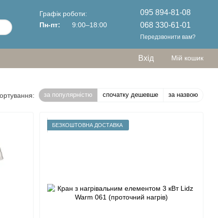
095 894-81-08
Графік роботи:
068 330-61-01
Пн-пт:
9:00–18:00
Передзвонити вам?
Вхід
Мій кошик
за популярністю
спочатку дешевше
за назвою
ортування:
БЕЗКОШТОВНА ДОСТАВКА