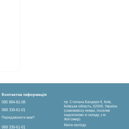
Контактна інформація
095 894-81-08
пр. Степана Бандери 6, Київ,
Київська область, 02000, Україна
068 330-61-01
(самовивозу немає, посилки
надсилаємо зі складу, з м.
Передзвонити вам?
Житомир)
Мапа проїзду
068 330-61-01