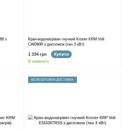
88 з
Кран-водонагрівач гнучкий Kroner KRM Volt
CW090R з дисплеєм (тен 3 кВт)
1 334 грн
Купити
В наявності
БЕЗКОШТОВНА ДОСТАВКА