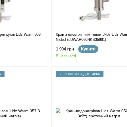
для кухні Lidz Warm 059
Кран з електричним теном 3кВт Lidz War
Nickel (LDWAR060NKS35881)
1 904 грн
Купити
В наявності
А
БЕЗКОШТОВНА ДОСТАВКА