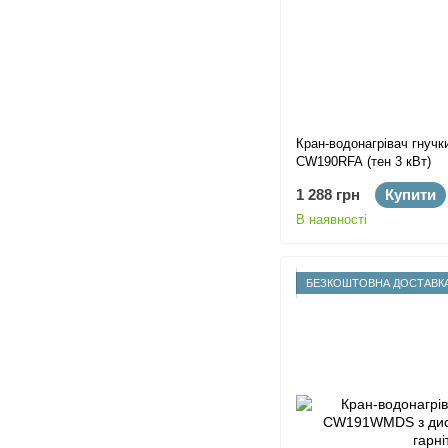
Кран-водонагрівач гнучк
CW190RFA (тен 3 кВт)
1 288 грн
Купити
В наявності
БЕЗКОШТОВНА ДОСТАВК