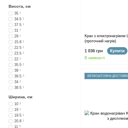
Висота, см
35
1
34.5
1
37.5
1
31
1
Кран з електронагрівом 
29
1
(проточний нагрів)
15.8
1
22.5
1
1 036 грн
Купити
23.5
2
В наявності
22
2
35.5
2
39
1
39.5
3
БЕЗКОШТОВНА ДОСТАВК
34
2
38.5
1
Ширина, см
10
3
19
1
19.5
1
20.8
1
11
5