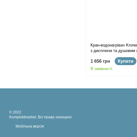
Кран-водонагрівач Kro
з дисплеєм та душовим 
1 656 грн
Купити
В наявності
© 2022
Komplektmarket. Всі права захищені.
Мобільна версія