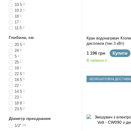
10.5
4
10.2
1
18
1
17
1
11.5
2
Глибина, см
Кран водонагрівач Krone
дисплеєм (тен 3 кВт)
20.5
3
24
3
1 196 грн
Купити
5
1
В наявності
25
1
19
2
22.5
1
БЕЗКОШТОВНА ДОСТАВК
18.5
2
22
1
14.5
1
23
1
18.8
1
23.5
2
Діаметр приєднання
1/2"
20