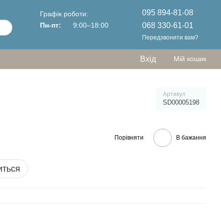
095 894-81-08
Графік роботи:
068 330-61-01
Пн-пт:
9:00–18:00
Передзвонити вам?
Вхід
Мій кошик
Артикул
SD00005198
Порівняти
В бажання
иться