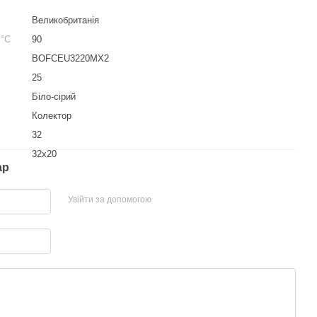
Великобританія
 °С
90
BOFCEU3220MX2
25
Біло-сірий
Колектор
32
32х20
ар
Увійти за допомогою