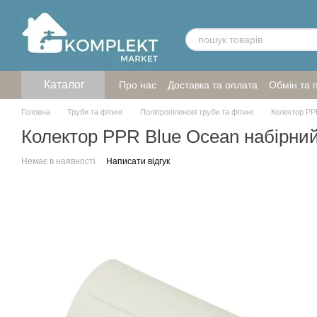
Перейти до основного контенту
Каталог
Про нас
Доставка та оплата
Обмін та 
Головна
Труби та фітинг
Поліпропіленові труби та фітинг
Колектор PP
Колектор PPR Blue Ocean набірни
Немає в наявності
Написати відгук