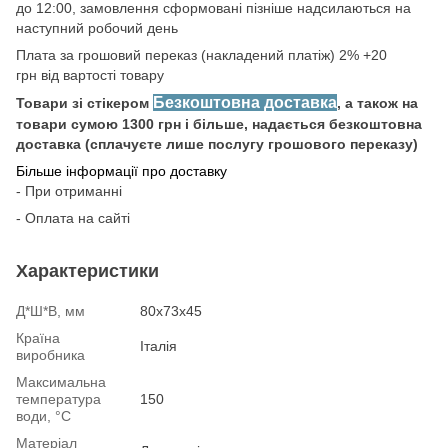
до 12:00, замовлення сформовані пізніше надсилаються на
наступний робочий день
Плата за грошовий переказ (накладений платіж) 2% +20
грн від вартості товару
Безкоштовна доставка
Товари зі стікером
, а також на
товари сумою 1300 грн і більше, надається безкоштовна
доставка (сплачуєте лише послугу грошового переказу)
Більше інформації про доставку
- При отриманні
- Оплата на сайті
Характеристики
Д*Ш*В, мм
80х73х45
Країна
Італія
виробника
Максимальна
температура
150
води, °С
Матеріал