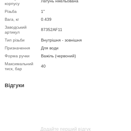
Латунь нікельована
корпусу
Різьба
1"
Вага, кг
0.439
Заводський
87352AF11
артикул
Тип різьби
Внутрішня - зовнішня
Призначення
Для води
Форма ручки
Важіль (червоний)
Максимальний
40
тиск, бар
Відгуки
Додайте перший відгук