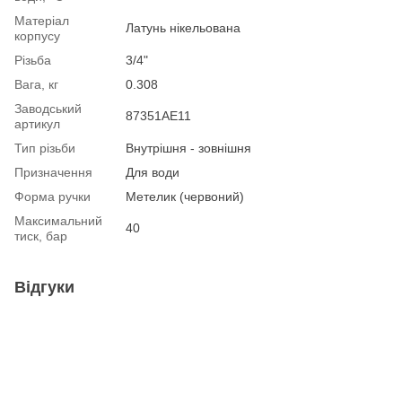
Матеріал
Латунь нікельована
корпусу
Різьба
3/4"
Вага, кг
0.308
Заводський
87351AE11
артикул
Тип різьби
Внутрішня - зовнішня
Призначення
Для води
Форма ручки
Метелик (червоний)
Максимальний
40
тиск, бар
Відгуки