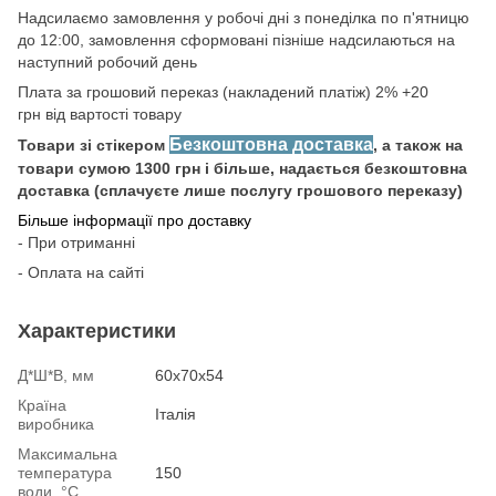
Надсилаємо замовлення у робочі дні з понеділка по п'ятницю
до 12:00, замовлення сформовані пізніше надсилаються на
наступний робочий день
Плата за грошовий переказ (накладений платіж) 2% +20
грн від вартості товару
Безкоштовна доставка
Товари зі стікером
, а також на
товари сумою 1300 грн і більше, надається безкоштовна
доставка (сплачуєте лише послугу грошового переказу)
Більше інформації про доставку
- При отриманні
- Оплата на сайті
Характеристики
Д*Ш*В, мм
60х70х54
Країна
Італія
виробника
Максимальна
температура
150
води, °С