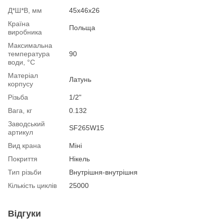
Д*Ш*В, мм
45х46х26
Країна
Польща
виробника
Максимальна
температура
90
води, °С
Матеріал
Латунь
корпусу
Різьба
1/2"
Вага, кг
0.132
Заводський
SF265W15
артикул
Вид крана
Міні
Покриття
Нікель
Тип різьби
Внутрішня-внутрішня
Кількість циклів
25000
Відгуки