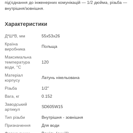
під‘єднання до інженерних комунікацій — 1/2 дюйма, різьба —
внутрішня/зовнішня.
Характеристики
Д*Ш*В, мм
55х53х26
Країна
Польща
виробника
Максимальна
температура
120
води, °С
Матеріал
Латунь нікельована
корпусу
Різьба
1/2"
Вага, кг
0.152
Заводський
SD605W15
артикул
Тип різьби
Внутрішня - зовнішня
Призначення
Для води