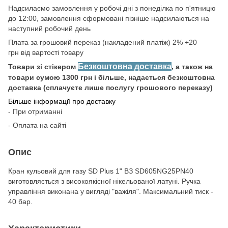
Надсилаємо замовлення у робочі дні з понеділка по п'ятницю
до 12:00, замовлення сформовані пізніше надсилаються на
наступний робочий день
Плата за грошовий переказ (накладений платіж) 2% +20
грн від вартості товару
Безкоштовна доставка
Товари зі стікером
, а також на
товари сумою 1300 грн і більше, надається безкоштовна
доставка (сплачуєте лише послугу грошового переказу)
Більше інформації про доставку
- При отриманні
- Оплата на сайті
Опис
Кран кульовий для газу SD Plus 1" ВЗ SD605NG25PN40
виготовляється з високоякісної нікельованої латуні. Ручка
управління виконана у вигляді "важіля". Максимальний тиск -
40 бар.