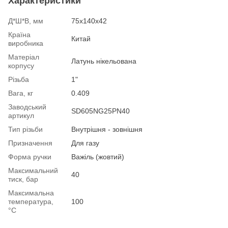
Характеристики
Д*Ш*В, мм
75х140х42
Країна
Китай
виробника
Матеріал
Латунь нікельована
корпусу
Різьба
1"
Вага, кг
0.409
Заводський
SD605NG25PN40
артикул
Тип різьби
Внутрішня - зовнішня
Призначення
Для газу
Форма ручки
Важіль (жовтий)
Максимальний
40
тиск, бар
Максимальна
температура,
100
°С