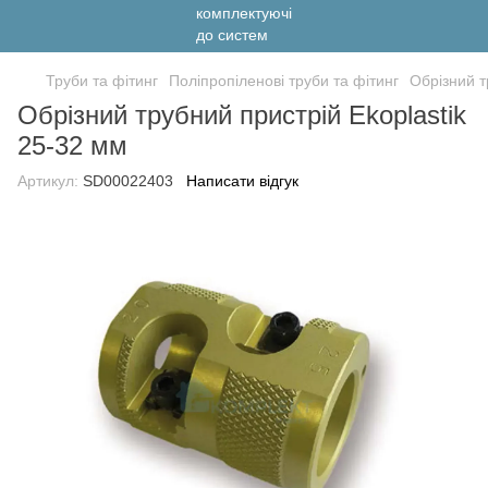
Труби та фітинг
Поліпропіленові труби та фітинг
Обрізний т
Обрізний трубний пристрій Ekoplastik
25-32 мм
Артикул:
SD00022403
Написати відгук