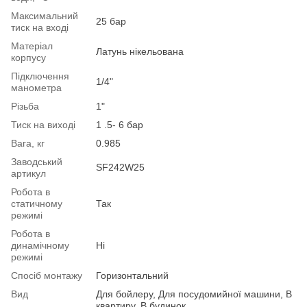
Максимальний
25 бар
тиск на вході
Матеріал
Латунь нікельована
корпусу
Підключення
1/4"
манометра
Різьба
1"
Тиск на виході
1 .5- 6 бар
Вага, кг
0.985
Заводський
SF242W25
артикул
Робота в
статичному
Так
режимі
Робота в
динамічному
Ні
режимі
Спосіб монтажу
Горизонтальний
Вид
Для бойлеру, Для посудомийної машини, В
квартиру, В будинок