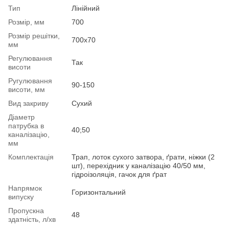
Тип
Лінійний
Розмір, мм
700
Розмір решітки,
700х70
мм
Регулювання
Так
висоти
Ругулювання
90-150
висоти, мм
Вид закриву
Сухий
Діаметр
патрубка в
40;50
каналізацію,
мм
Комплектація
Трап, лоток сухого затвора, ґрати, ніжки (2
шт), перехідник у каналізацію 40/50 мм,
гідроізоляція, гачок для ґрат
Напрямок
Горизонтальний
випуску
Пропускна
48
здатність, л/хв