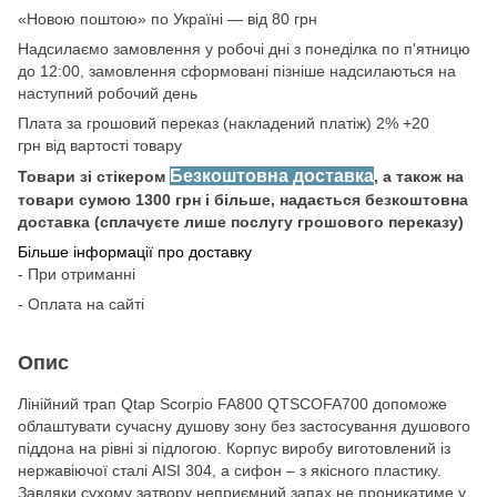
«Новою поштою» по Україні — від 80 грн
Надсилаємо замовлення у робочі дні з понеділка по п'ятницю
до 12:00, замовлення сформовані пізніше надсилаються на
наступний робочий день
Плата за грошовий переказ (накладений платіж) 2% +20
грн від вартості товару
Безкоштовна доставка
Товари зі стікером
, а також на
товари сумою 1300 грн і більше, надається безкоштовна
доставка (сплачуєте лише послугу грошового переказу)
Більше інформації про доставку
- При отриманні
- Оплата на сайті
Опис
Лінійний трап Qtap Scorpio FA800 QTSCOFA700 допоможе
облаштувати сучасну душову зону без застосування душового
піддона на рівні зі підлогою. Корпус виробу виготовлений із
нержавіючої сталі AISI 304, а сифон – з якісного пластику.
Завдяки сухому затвору неприємний запах не проникатиме у