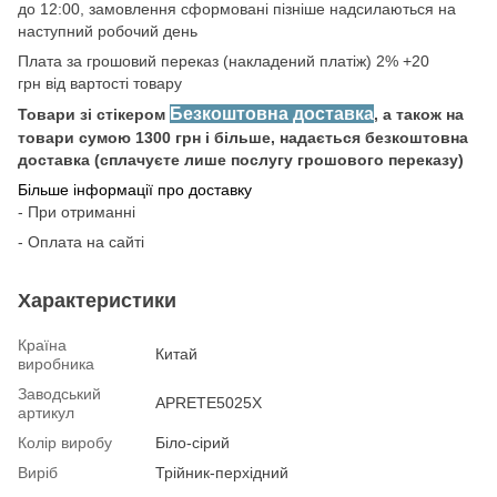
до 12:00, замовлення сформовані пізніше надсилаються на
наступний робочий день
Плата за грошовий переказ (накладений платіж) 2% +20
грн від вартості товару
Безкоштовна доставка
Товари зі стікером
, а також на
товари сумою 1300 грн і більше, надається безкоштовна
доставка (сплачуєте лише послугу грошового переказу)
Більше інформації про доставку
- При отриманні
- Оплата на сайті
Характеристики
Країна
Китай
виробника
Заводський
APRETE5025X
артикул
Колір виробу
Біло-сірий
Виріб
Трійник-перхідний