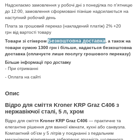
Надсилаємо замовлення у робочі дні з понеділка по п'ятницю
до 12:00, замовлення сформовані пізніше надсилаються на
наступний робочий день
Плата за грошовий переказ (накладений платіж) 2% +20
грн від вартості товару
Безкоштовна доставка
Товари зі стікером
, а також на
товари сумою 1300 грн і більше, надається безкоштовна
доставка (сплачуєте лише послугу грошового переказу)
Більше інформації про доставку
- При отриманні
- Оплата на сайті
Опис
Відро для сміття Kroner KRP Graz C406 з
нержавіючої сталі, 5 л, хром
Відро для сміття
Kroner KRP Graz C406
— практичне та
елегантне рішення для ванної кімнати, кухні або санвузла.
Компактний об’єм у 5 літрів у поєднанні з педальним
механізмом відкривання забезпечує зручність щоденного