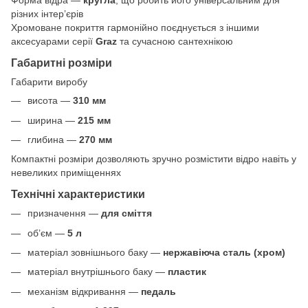
Форма відра —
кругла
, що робить його універсальним для
різних інтер’єрів
Хромоване покриття гармонійно поєднується з іншими
аксесуарами серії
Graz
та сучасною сантехнікою
Габаритні розміри
Габарити виробу
висота —
310 мм
ширина —
215 мм
глибина —
270 мм
Компактні розміри дозволяють зручно розмістити відро навіть у
невеликих приміщеннях
Технічні характеристики
призначення —
для сміття
об’єм —
5 л
матеріал зовнішнього баку —
нержавіюча сталь (хром)
матеріал внутрішнього баку —
пластик
механізм відкривання —
педаль