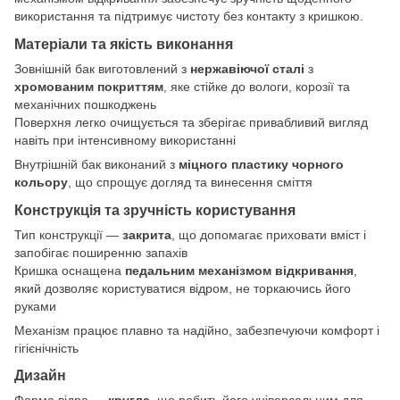
використання та підтримує чистоту без контакту з кришкою.
Матеріали та якість виконання
Зовнішній бак виготовлений з
нержавіючої сталі
з
хромованим покриттям
, яке стійке до вологи, корозії та
механічних пошкоджень
Поверхня легко очищується та зберігає привабливий вигляд
навіть при інтенсивному використанні
Внутрішній бак виконаний з
міцного пластику чорного
кольору
, що спрощує догляд та винесення сміття
Конструкція та зручність користування
Тип конструкції —
закрита
, що допомагає приховати вміст і
запобігає поширенню запахів
Кришка оснащена
педальним механізмом відкривання
,
який дозволяє користуватися відром, не торкаючись його
руками
Механізм працює плавно та надійно, забезпечуючи комфорт і
гігієнічність
Дизайн