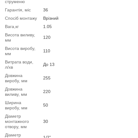
струменю
Гарантія, міс
36
Спосіб монтажу
Врізний
Вага,кг
1.05
Висота виливу,
120
мм
Висота виробу,
110
мм
Витрата води,
До 13
л/хв
Довжина
255
виробу, мм
Довжина
220
виливу, мм
Ширина
50
виробу, мм
Діаметр
монтажного
30
отвору, мм
Діаметр
1/2"