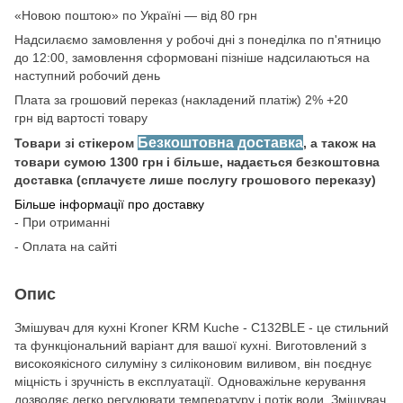
«Новою поштою» по Україні — від 80 грн
Надсилаємо замовлення у робочі дні з понеділка по п'ятницю
до 12:00, замовлення сформовані пізніше надсилаються на
наступний робочий день
Плата за грошовий переказ (накладений платіж) 2% +20
грн від вартості товару
Безкоштовна доставка
Товари зі стікером
, а також на
товари сумою 1300 грн і більше, надається безкоштовна
доставка (сплачуєте лише послугу грошового переказу)
Більше інформації про доставку
- При отриманні
- Оплата на сайті
Опис
Змішувач для кухні Kroner KRM Kuche - C132BLE - це стильний
та функціональний варіант для вашої кухні. Виготовлений з
високоякісного силуміну з силіконовим виливом, він поєднує
міцність і зручність в експлуатації. Одноважільне керування
дозволяє легко регулювати температуру і потік води. Змішувач