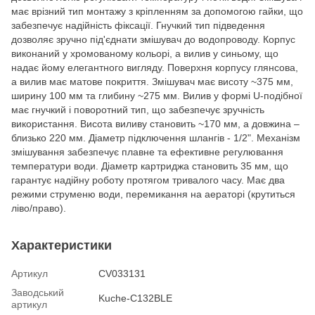
має врізний тип монтажу з кріпленням за допомогою гайки, що
забезпечує надійність фіксації. Гнучкий тип підведення
дозволяє зручно під'єднати змішувач до водопроводу. Корпус
виконаний у хромованому кольорі, а вилив у синьому, що
надає йому елегантного вигляду. Поверхня корпусу глянсова,
а вилив має матове покриття. Змішувач має висоту ~375 мм,
ширину 100 мм та глибину ~275 мм. Вилив у формі U-подібної
має гнучкий і поворотний тип, що забезпечує зручність
використання. Висота виливу становить ~170 мм, а довжина –
близько 220 мм. Діаметр підключення шлангів - 1/2". Механізм
змішування забезпечує плавне та ефективне регулювання
температури води. Діаметр картриджа становить 35 мм, що
гарантує надійну роботу протягом тривалого часу. Має два
режими струменю води, перемикання на аераторі (крутиться
ліво/право).
Характеристики
Артикул
CV033131
Заводський
Kuche-C132BLE
артикул